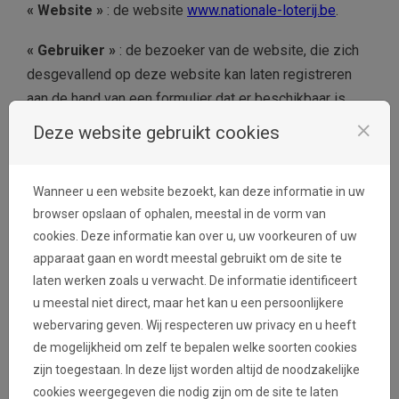
« Website »
: de website
www.nationale-loterij.be
.
« Gebruiker »
: de bezoeker van de website, die zich
desgevallend op deze website kan laten registreren
aan de hand van een formulier dat er beschikbaar is.
close
Deze website gebruikt cookies
« Gegevens van de Nationale Loterij »
: alles wat op
de website wordt gepubliceerd,
met name inhoud,
gegevens, slogans, vermeldingen, gegevensbanken,
Wanneer u een website bezoekt, kan deze informatie in uw
grafieken, statistieken, foto’s, beelden, portretfoto’s,
browser opslaan of ophalen, meestal in de vorm van
illustraties, tekeningen, logo’s, beeldmerken,
cookies. Deze informatie kan over u, uw voorkeuren of uw
woordmerken, geluidsopnames, films, animatieseries,
apparaat gaan en wordt meestal gebruikt om de site te
reproducties, ideeën, concepten, enz.
laten werken zoals u verwacht. De informatie identificeert
u meestal niet direct, maar het kan u een persoonlijkere
webervaring geven. Wij respecteren uw privacy en u heeft
2. Eigendom en
hosting
de mogelijkheid om zelf te bepalen welke soorten cookies
zijn toegestaan. In deze lijst worden altijd de noodzakelijke
De Nationale Loterij is de eigenaar van de website, en
cookies weergegeven die nodig zijn om de site te laten