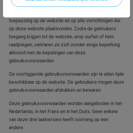
De voorliggende gebruiksvoorwaarden zijn van
toepassing op de website en op alle verrichtingen die
op deze website plaatsvinden. Zodra de gebruikers
toegang krijgen tot de website, erop surfen of hem
raadplegen, verklaren ze zich zonder enige beperking
akkoord met de bepalingen van deze
gebruiksvoorwaarden.
De voorliggende gebruiksvoorwaarden zijn te allen tijde
beschikbaar op de website. De gebruikers mogen deze
gebruiksvoorwaarden afdrukken en bewaren.
Deze gebruiksvoorwaarden worden aangeboden in het
Nederlands, in het Frans en in het Duits.
Geen enkele
van deze drie taalversies heeft voorrang op een
andere.