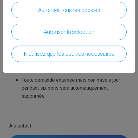
exclusif dans le secteur des jeux de hasard et
Autoriser tous les cookies
des paris sportifs.
Informations pratiques
Autoriser la sélection
Votre demande est automatiquement
sauvegardée pendant son encodage ;
N'utilisez que les cookies nécessaires
Une fois soumise, elle entre en analyse et ne
peut plus être modifiée ;
Toute demande entamée mais non mise à jour
pendant six mois sera automatiquement
supprimée.
À bientôt !