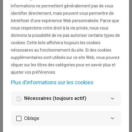
Conditions générales
informations ne permettent généralement pas de vous
identifier directement, mais peuvent vous permettre de
Pour être recevable, votre demande de sponsoring doit
bénéficier d'une expérience Web personnalisée. Parce que
respecter les conditions suivantes :
nous respectons votre droit à la vie privée, nous vous
donnons la possibilité de ne pas autoriser certains types de
La demande doit être introduite par une personne
cookies. Cette liste affichera toujours les cookies
majeure ;
nécessaires au fonctionnement du site. Si des cookies
Elle doit être soumise au plus tard trois mois
supplémentaires sont utilisés sur ce site Web, vous pouvez
avant le début l’événement ;
cliquer sur les titres des catégories pour en savoir plus et
ajuster vos préférences.
L’événement doit avoir lieu en Belgique ;
Plus d'informations sur les cookies
Il ne peut pas cibler un public mineur d’âge ;
L'événement ainsi que les contreparties
Nécessaires (toujours actif)
(visibilité, activations, communication...) doivent
s'inscrire dans la stratégie marketing et
Ciblage
sponsoring de la Loterie Nationale ;
La Loterie Nationale doit obtenir le sponsoring