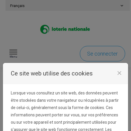
Passer au contenu
Français
Se connecter
Menu
close
Ce site web utilise des cookies
Bienvenue !
Lorsque vous consultez un site web, des données peuvent
être stockées dans votre navigateur ou récupérées à partir
de celui-ci, généralement sous la forme de cookies. Ces
La Loterie Nationale sponsorise chaque année des
informations peuvent porter sur vous, sur vos préférences
événements en Belgique avec ses marques Lotto et
ou sur votre appareil et sont principalement utilisées pour
Win for Life.
s'assurer que le site web fonctionne correctement. Les