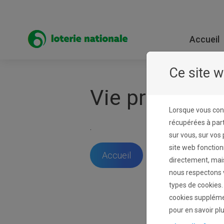
Passer au contenu
Accueil
Ce site w
Vie privée
Lorsque vous con
récupérées à part
.
sur vous, sur vos
site web fonctio
Accueil
directement, mai
nous respectons vo
types de cookies.
cookies supplémen
pour en savoir pl