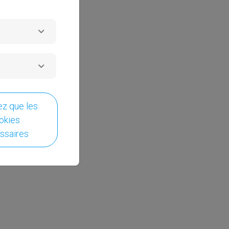
sez que les
okies
ssaires