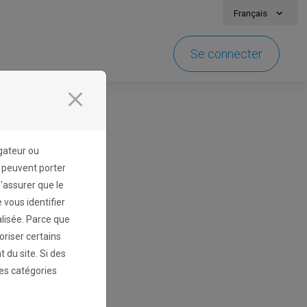
Français
Se connecter
close
gateur ou
s peuvent porter
s'assurer que le
vous identifier
lisée. Parce que
oriser certains
 du site. Si des
des catégories