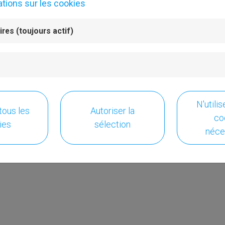
ations sur les cookies
res (toujours actif)
N'utili
tous les
Autoriser la
co
ies
sélection
néce