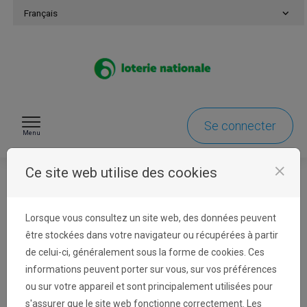
Passer au contenu
Français
Se connecter
Menu
close
Ce site web utilise des cookies
Identification
Lorsque vous consultez un site web, des données peuvent
être stockées dans votre navigateur ou récupérées à partir
de celui-ci, généralement sous la forme de cookies. Ces
Se connecter
informations peuvent porter sur vous, sur vos préférences
ou sur votre appareil et sont principalement utilisées pour
L'adresse e-mail de votre compte est celle
s'assurer que le site web fonctionne correctement. Les
utilisée pour les communications concernant