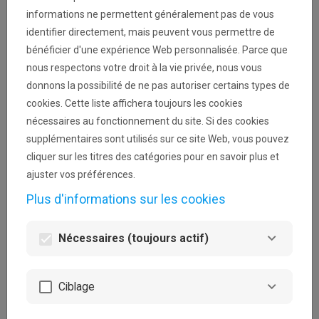
votre demande. Ces communications vous
informations ne permettent généralement pas de vous
parviendront depuis l'adresse noreply@loterie-
identifier directement, mais peuvent vous permettre de
nationale.be.
bénéficier d'une expérience Web personnalisée. Parce que
nous respectons votre droit à la vie privée, nous vous
donnons la possibilité de ne pas autoriser certains types de
cookies. Cette liste affichera toujours les cookies
visibility
nécessaires au fonctionnement du site. Si des cookies
supplémentaires sont utilisés sur ce site Web, vous pouvez
cliquer sur les titres des catégories pour en savoir plus et
Mot de passe perdu ?
ajuster vos préférences.
Se connecter
Plus d'informations sur les cookies
Nécessaires (toujours actif)
Ciblage
Première connexion