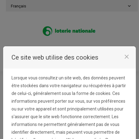
Passer au contenu
Français
close
Ce site web utilise des cookies
Se connecter
Menu
Lorsque vous consultez un site web, des données peuvent
être stockées dans votre navigateur ou récupérées à partir
Cookies
de celui-ci, généralement sous la forme de cookies. Ces
informations peuvent porter sur vous, sur vos préférences
ou sur votre appareil et sont principalement utilisées pour
Loterie Nationale utilise des cookies afin de
s'assurer que le site web fonctionne correctement. Les
connaître les préférences des visiteurs et
informations ne permettent généralement pas de vous
d'optimiser la présentation de ce site. Les
identifier directement, mais peuvent vous permettre de
cookies sont de petits fichiers déposés sur