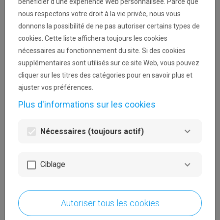
bénéficier d'une expérience Web personnalisée. Parce que
votre disque dur. Ils facilitent la navigation et
nous respectons votre droit à la vie privée, nous vous
permettent de rendre un site très convivial. Les
donnons la possibilité de ne pas autoriser certains types de
cookies peuvent être utilisés afin de vérifier si
cookies. Cette liste affichera toujours les cookies
votre ordinateur a déjà été connecté à nos
nécessaires au fonctionnement du site. Si des cookies
pages. Seul le cookie enregistré sur votre
supplémentaires sont utilisés sur ce site Web, vous pouvez
ordinateur est identifié.
cliquer sur les titres des catégories pour en savoir plus et
Nous utilisons 2 cookies :
ajuster vos préférences.
Plus d'informations sur les cookies
Le premier pour stocker votre langue de
préférence afin de vous montrer ce site
Nécessaires (toujours actif)
directement dans la bonne langue lors de
vos prochaines visites. Ce cookie expire
automatiquement 180 jours après votre
Ciblage
dernière visite.
Le second cookie est le cookie de session
(standard), utilisé afin de détecter que vous
Autoriser tous les cookies
êtes bien connecté. Ce cookie expire
automatiquement dès la fermeture de votre